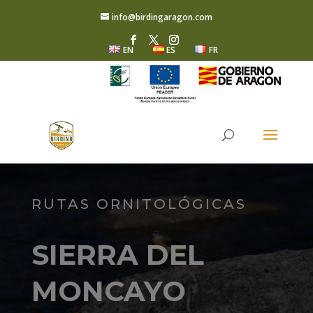
info@birdingaragon.com
EN
ES
FR
RUTAS ORNITOLÓGICAS
SIERRA DEL
MONCAYO