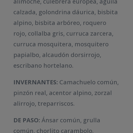
alimoche, culebrera europea, águila
calzada, golondrina dáurica, bisbita
alpino, bisbita arbóreo, roquero
rojo, collalba gris, curruca zarcera,
curruca mosquitera, mosquitero
papialbo, alcaudón dorsirrojo,
escribano hortelano.
INVERNANTES:
Camachuelo común,
pinzón real, acentor alpino, zorzal
alirrojo, treparriscos.
DE PASO:
Ánsar común, grulla
común, chorlito carambolo.