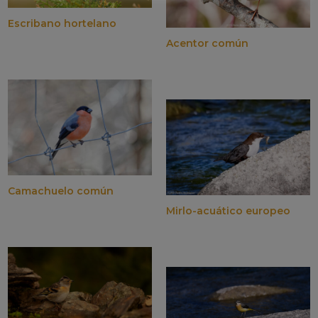
Escribano hortelano
Acentor común
Camachuelo común
Mirlo-acuático europeo