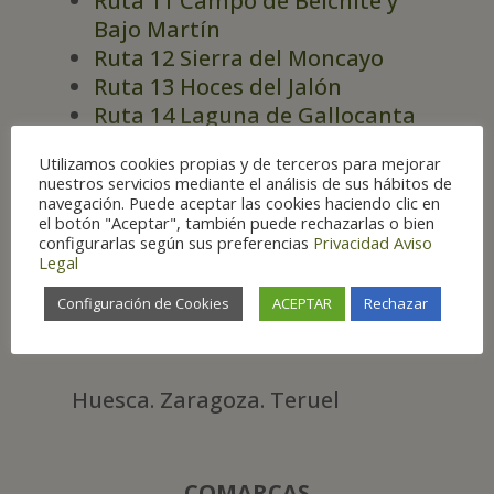
Ruta 11 Campo de Belchite y
Bajo Martín
Ruta 12 Sierra del Moncayo
Ruta 13 Hoces del Jalón
Ruta 14 Laguna de Gallocanta
Ruta 15 Maestrazgo
Utilizamos cookies propias y de terceros para mejorar
Ruta 16 Alrededores de Teruel
nuestros servicios mediante el análisis de sus hábitos de
Ruta 17 Sierras de Gúdar y
navegación. Puede aceptar las cookies haciendo clic en
el botón "Aceptar", también puede rechazarlas o bien
Javalambre
configurarlas según sus preferencias
Privacidad
Aviso
Legal
Configuración de Cookies
ACEPTAR
Rechazar
PROVINCIA
Huesca. Zaragoza. Teruel
COMARCAS