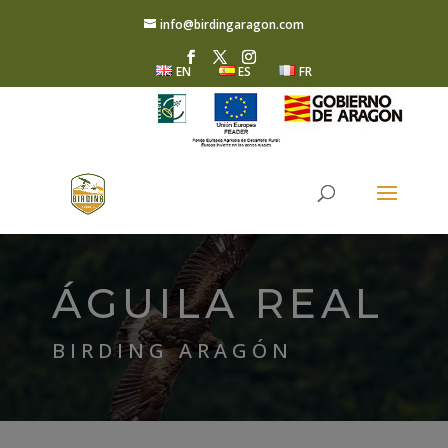
info@birdingaragon.com
EN
ES
FR
ÁGUILA REAL
BIRDING ARAGÓN