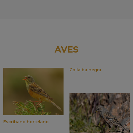
AVES
Collalba negra
Escribano hortelano