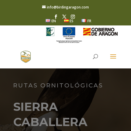
info@birdingaragon.com
EN
ES
FR
RUTAS ORNITOLÓGICAS
SIERRA
CABALLERA