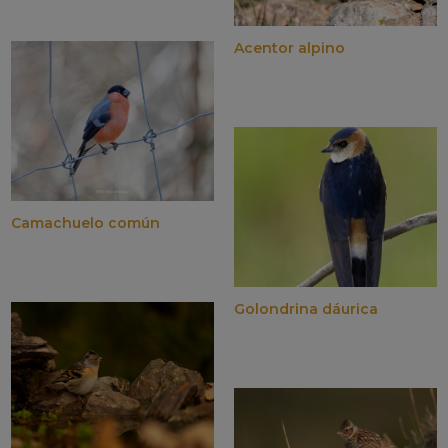
Acentor alpino
Camachuelo común
Golondrina dáurica