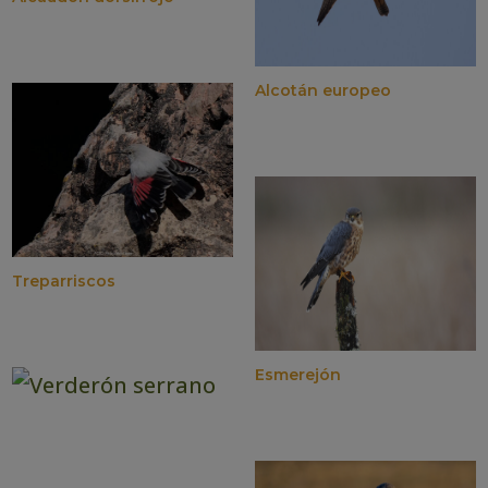
Alcotán europeo
Treparriscos
Esmerejón