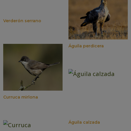
Verderón serrano
Águila perdicera
Curruca mirlona
Águila calzada