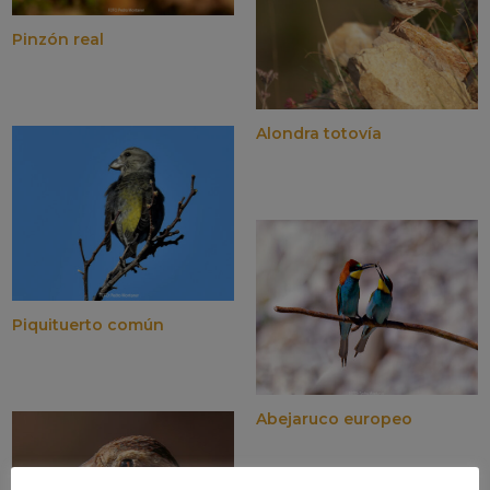
Pinzón real
Alondra totovía
Piquituerto común
Abejaruco europeo