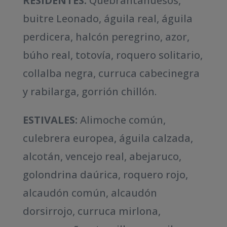
RESIDENTES:
Quebrantahuesos,
buitre Leonado, águila real, águila
perdicera, halcón peregrino, azor,
búho real, totovía, roquero solitario,
collalba negra, curruca cabecinegra
y rabilarga, gorrión chillón.
ESTIVALES:
Alimoche común,
culebrera europea, águila calzada,
alcotán, vencejo real, abejaruco,
golondrina daúrica, roquero rojo,
alcaudón común, alcaudón
dorsirrojo, curruca mirlona,