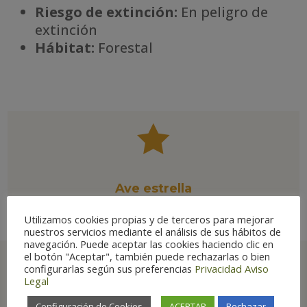
Riesgo de extinción:
En peligro de
extinción
Há
bitat:
Forestal

Ave estrella
Utilizamos cookies propias y de terceros para mejorar
nuestros servicios mediante el análisis de sus hábitos de
navegación. Puede aceptar las cookies haciendo clic en
el botón "Aceptar", también puede rechazarlas o bien
configurarlas según sus preferencias
Privacidad
Aviso
Legal
Principales lugares
Configuración de Cookies
ACEPTAR
Rechazar