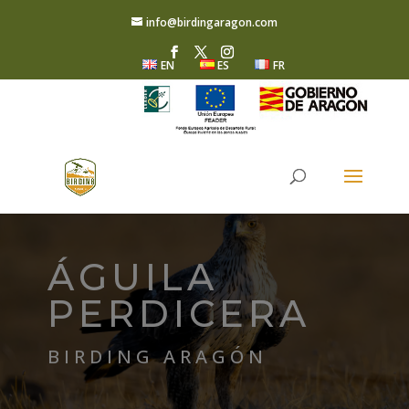
info@birdingaragon.com
EN
ES
FR
ÁGUILA
PERDICERA
BIRDING ARAGÓN