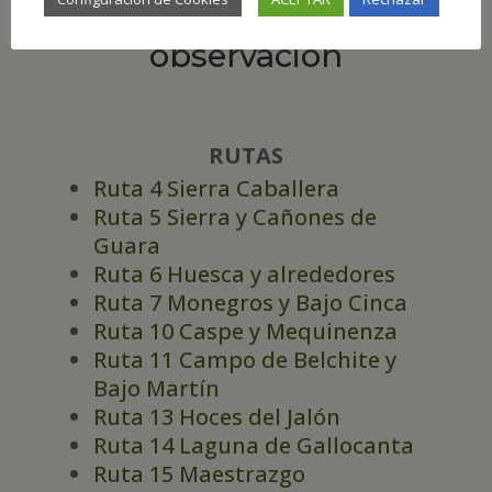
de Aragón para su
observación
RUTAS
Ruta 4 Sierra Caballera
Ruta 5 Sierra y Cañones de
Guara
Ruta 6 Huesca y alrededores
Ruta 7 Monegros y Bajo Cinca
Ruta 10 Caspe y Mequinenza
Ruta 11 Campo de Belchite y
Bajo Martín
Ruta 13 Hoces del Jalón
Ruta 14 Laguna de Gallocanta
Ruta 15 Maestrazgo