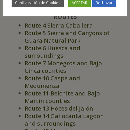
Configuración de Cookies
ACEPTAR
Rechazar
ROUTES
Route 4 Sierra Caballera
Route 5 Sierra and Canyons of
Guara Natural Park
Route 6 Huesca and
surroundings
Route 7 Monegros and Bajo
Cinca counties
Route 10 Caspe and
Mequinenza
Route 11 Belchite and Bajo
Martín counties
Route 13 Hoces del Jalón
Route 14 Gallocanta Lagoon
and surroundings