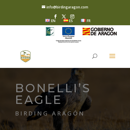
info@birdingaragon.com
EN
ES
FR
BONELLI’S
EAGLE
BIRDING ARAGÓN