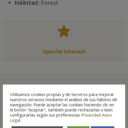
Há
bitat:
Forest

Special interest
Utilizamos cookies propias y de terceros para mejorar
Best places to see in
nuestros servicios mediante el análisis de sus hábitos de
navegación. Puede aceptar las cookies haciendo clic en
Aragón
el botón "Aceptar", también puede rechazarlas o bien
configurarlas según sus preferencias
Privacidad
Aviso
Legal