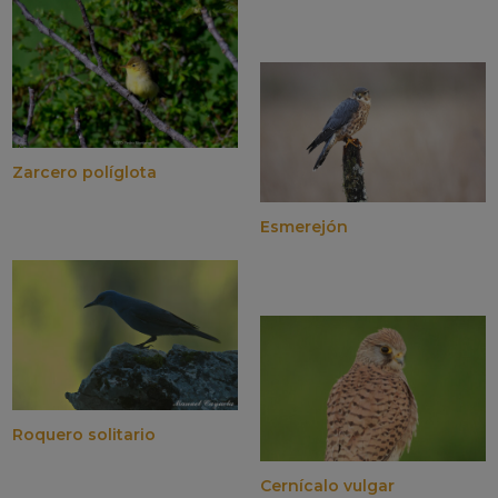
Zarcero políglota
Esmerejón
Roquero solitario
Cernícalo vulgar