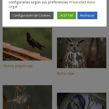
configurarlas según sus preferencias
Privacidad
Aviso
Legal
Cuervo grande
Configuración de Cookies
ACEPTAR
Rechazar
Mochuelo común
Chova piquirroja
Búho real