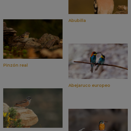
Abubilla
Pinzón real
Abejaruco europeo