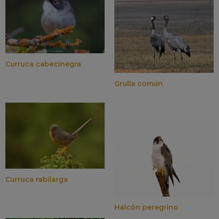
Curruca cabecinegra
Grulla común
Curruca rabilarga
Halcón peregrino