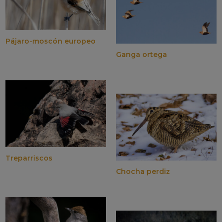
Pájaro-moscón europeo
Ganga ortega
Treparriscos
Chocha perdiz