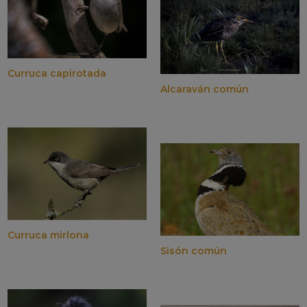
Curruca capirotada
Alcaraván común
Curruca mirlona
Sisón común