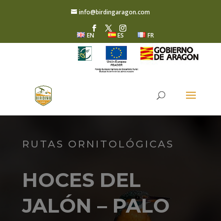
info@birdingaragon.com
EN
ES
FR
RUTAS ORNITOLÓGICAS
HOCES DEL
JALÓN – PALO