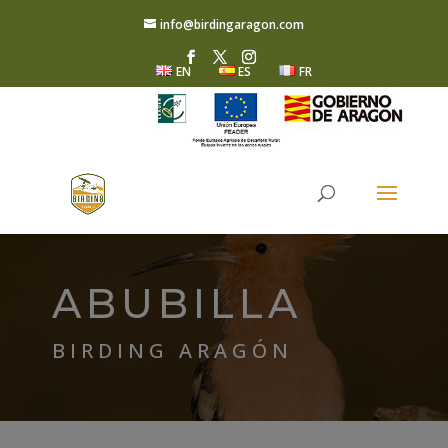
info@birdingaragon.com
EN
ES
FR
ABUBILLA
BIRDING ARAGÓN