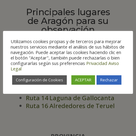
Principales lugares
de Aragón para su
observación
Utilizamos cookies propias y de terceros para mejorar
nuestros servicios mediante el análisis de sus hábitos de
navegación. Puede aceptar las cookies haciendo clic en
RUTAS
el botón "Aceptar", también puede rechazarlas o bien
configurarlas según sus preferencias
Privacidad
Aviso
Ruta 7 Monegros y Bajo Cinca
Legal
Ruta 9 Zaragoza y alrededores
Configuración de Cookies
ACEPTAR
Rechazar
Ruta 10 Caspe y Mequinenza
Ruta 13 Hoces del Jalón
Ruta 14 Laguna de Gallocanta
Ruta 16 Alrededores de Teruel