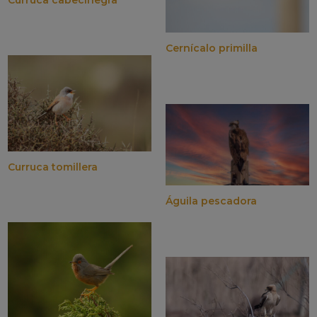
Cernícalo primilla
Curruca tomillera
Águila pescadora