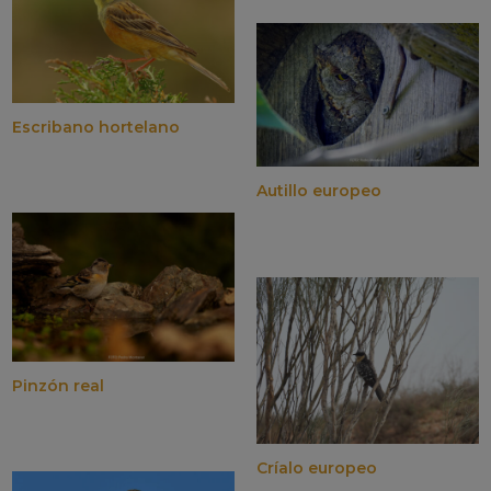
Escribano hortelano
Autillo europeo
Pinzón real
Críalo europeo