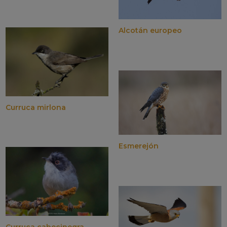
Alcotán europeo
Curruca mirlona
Esmerejón
Curruca cabecinegra