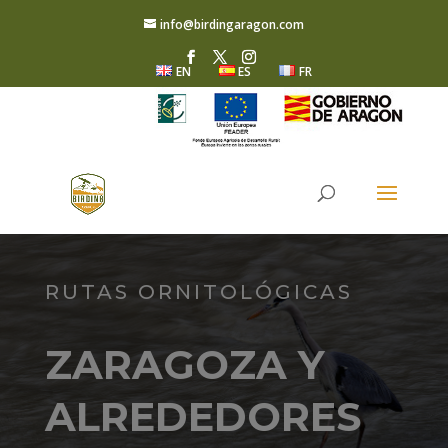
info@birdingaragon.com
EN
ES
FR
RUTAS ORNITOLÓGICAS
ZARAGOZA Y
ALREDEDORES