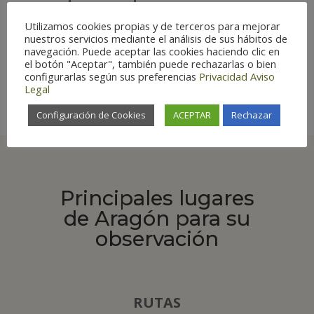
Diciembre
Utilizamos cookies propias y de terceros para mejorar
Riesgo de extinción:
Protección
nuestros servicios mediante el análisis de sus hábitos de
especial
navegación. Puede aceptar las cookies haciendo clic en
el botón "Aceptar", también puede rechazarlas o bien
Há
bitat:
Forestal
configurarlas según sus preferencias
Privacidad
Aviso
Legal
Configuración de Cookies
ACEPTAR
Rechazar
Principales lugares
de Aragón para su
observación
RUTAS