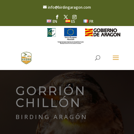
info@birdingaragon.com
EN
ES
FR
GORRIÓN
CHILLÓN
BIRDING ARAGÓN