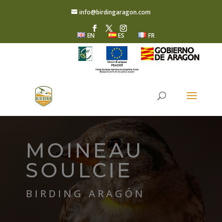
info@birdingaragon.com
EN
ES
FR
MOINEAU
SOULCIE
BIRDING ARAGÓN