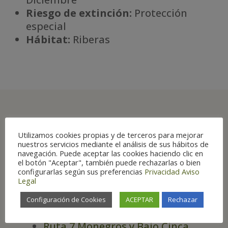
Riesgo de extinción:
Protección
especial
Há
bitat:
Riberas
Principales lugares
Utilizamos cookies propias y de terceros para mejorar
nuestros servicios mediante el análisis de sus hábitos de
de Aragón para su
navegación. Puede aceptar las cookies haciendo clic en
observación
el botón "Aceptar", también puede rechazarlas o bien
configurarlas según sus preferencias
Privacidad
Aviso
Legal
Configuración de Cookies
ACEPTAR
Rechazar
RUTAS
Ruta 7 Monegros y Bajo Cinca