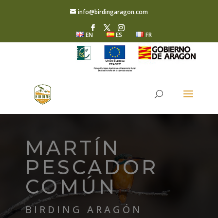
info@birdingaragon.com
EN
ES
FR
MARTÍN
PESCADOR
COMÚN
BIRDING ARAGÓN