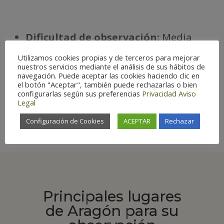
Dificultad de observación:
Media
Estatus:
Estival
Utilizamos cookies propias y de terceros para mejorar
Temporada óptima:
M-S
nuestros servicios mediante el análisis de sus hábitos de
Riesgo de extinción:
Protección
navegación. Puede aceptar las cookies haciendo clic en
el botón "Aceptar", también puede rechazarlas o bien
especial
configurarlas según sus preferencias
Privacidad
Aviso
Há
bitat:
Forestal
Legal
Configuración de Cookies
ACEPTAR
Rechazar
Principales lugares
de Aragón para su