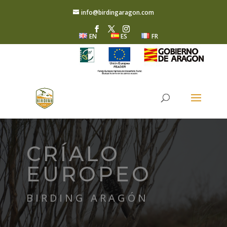
info@birdingaragon.com
EN
ES
FR
CRÍALO
EUROPEO
BIRDING ARAGÓN