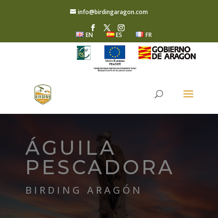
info@birdingaragon.com
EN
ES
FR
ÁGUILA
PESCADORA
BIRDING ARAGÓN