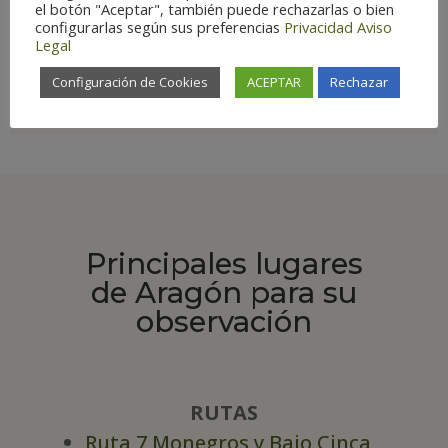
el botón "Aceptar", también puede rechazarlas o bien

configurarlas según sus preferencias
Privacidad
Aviso
Legal
Configuración de Cookies
ACEPTAR
Rechazar
Ave estrella
Principales lugares
de Aragón para su
observación
RUTAS
Ruta 7 Monegros y Bajo Cinca