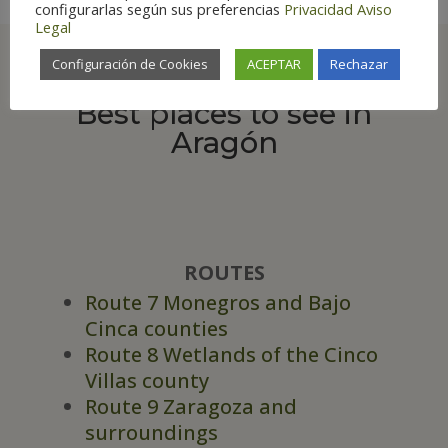
configurarlas según sus preferencias
Privacidad
Aviso
Legal
Configuración de Cookies
ACEPTAR
Rechazar
Best places to see in
Aragón
ROUTES
Route 7 Monegros and Bajo
Cinca counties
Route 8 Wetlands of the Cinco
Villas county
Route 9 Zaragoza and
surroundings