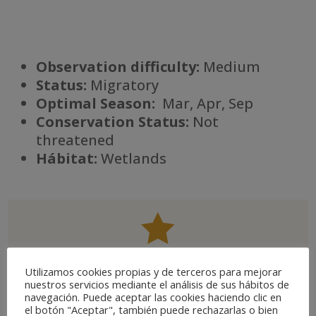
Observation difficulty:
Medium
Status:
Migratory
Optimal Season:
Mar, Apr, Sep
Conservation Status:
Not
threatened
Há
bitat:
Wetlands

Utilizamos cookies propias y de terceros para mejorar
Special interest
nuestros servicios mediante el análisis de sus hábitos de
navegación. Puede aceptar las cookies haciendo clic en
el botón "Aceptar", también puede rechazarlas o bien