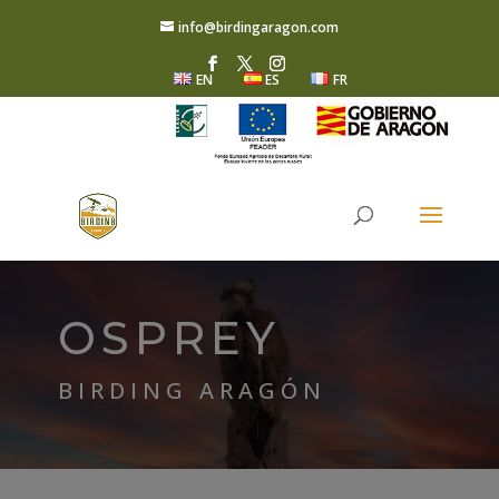
info@birdingaragon.com
EN
ES
FR
OSPREY
BIRDING ARAGÓN