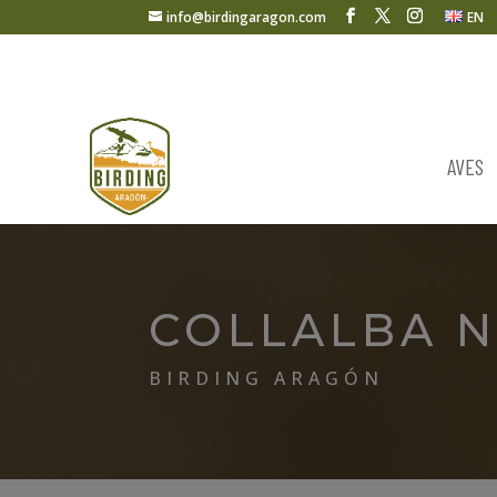
info@birdingaragon.com
EN
AVES
COLLALBA 
BIRDING ARAGÓN