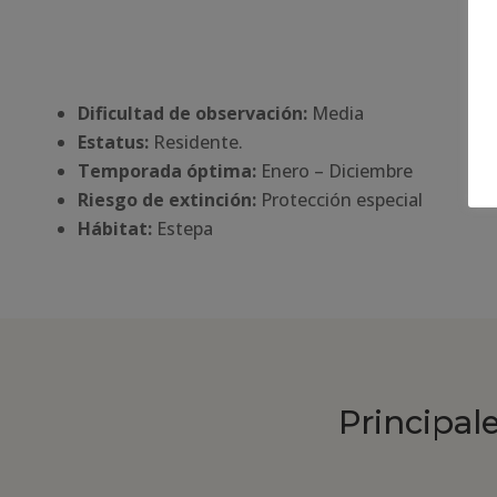
Dificultad de observación:
Media
Estatus:
Residente.
Temporada óptima:
Enero – Diciembre
Riesgo de extinción:
Protección especial
Há
bitat:
Estepa
Principal