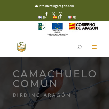
info@birdingaragon.com
EN
ES
FR
CAMACHUELO
COMÚN
BIRDING ARAGÓN