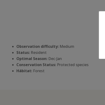
Observation difficulty:
Medium
Status:
Resident
Optimal Season:
Dec-Jan
Conservation Status:
Protected species
Há
bitat:
Forest