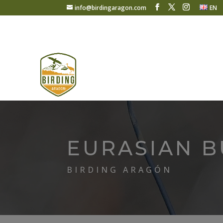
info@birdingaragon.com
EN
EURASIAN B
BIRDING ARAGÓN