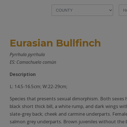
Eurasian Bullfinch
Pyrrhula pyrrhula
ES: Camachuelo común
Description
L: 14.5-16.5cm; W:22-29cm;
Species that presents sexual dimorphism. Both sexes h
black short thick bill, a white rump, and dark wings wi
slate-grey back; cheek and carmine underparts. Femal
salmon grey underparts. Brown juveniles without the 