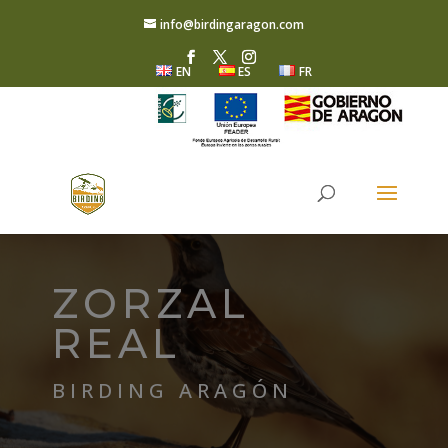
info@birdingaragon.com
EN
ES
FR
ZORZAL
REAL
BIRDING ARAGÓN