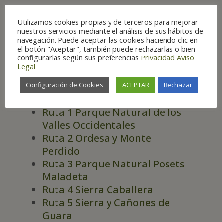
Principales lugares
Utilizamos cookies propias y de terceros para mejorar
nuestros servicios mediante el análisis de sus hábitos de
de Aragón para su
navegación. Puede aceptar las cookies haciendo clic en
observación
el botón "Aceptar", también puede rechazarlas o bien
configurarlas según sus preferencias
Privacidad
Aviso
Legal
Configuración de Cookies
ACEPTAR
Rechazar
RUTAS
Ruta 1 Parque Natural de los
Valles Occidentales
Ruta 2 Ordesa y Monte
Perdido
Ruta 3 Parque Natural Posets
Maladeta
Ruta 4 Sierra Caballera
Ruta 5 Sierra y Cañones de
Guara