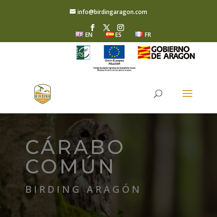
info@birdingaragon.com
EN
ES
FR
CÁRABO
COMÚN
BIRDING ARAGÓN