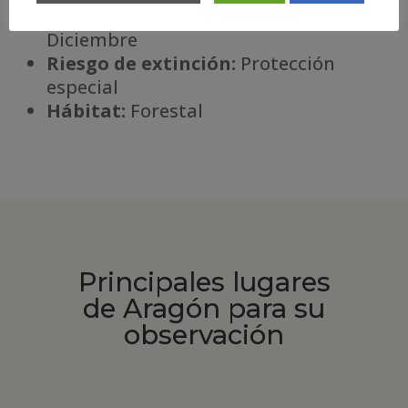
Temporada óptima:
Enero –
Diciembre
Riesgo de extinción:
Protección
especial
Há
bitat:
Forestal
Principales lugares
de Aragón para su
observación