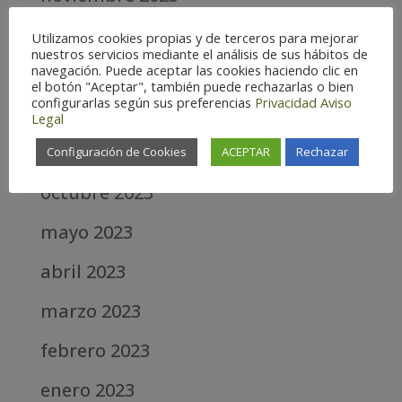
octubre 2025
Utilizamos cookies propias y de terceros para mejorar
nuestros servicios mediante el análisis de sus hábitos de
navegación. Puede aceptar las cookies haciendo clic en
agosto 2025
el botón "Aceptar", también puede rechazarlas o bien
configurarlas según sus preferencias
Privacidad
Aviso
junio 2025
Legal
abril 2025
Configuración de Cookies
ACEPTAR
Rechazar
octubre 2023
mayo 2023
abril 2023
marzo 2023
febrero 2023
enero 2023