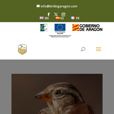
info@birdingaragon.com
EN
ES
FR