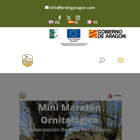
info@birdingaragon.com
EN
ES
FR