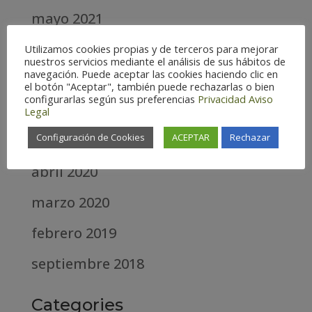
mayo 2021
abril 2021
Utilizamos cookies propias y de terceros para mejorar
nuestros servicios mediante el análisis de sus hábitos de
navegación. Puede aceptar las cookies haciendo clic en
marzo 2021
el botón "Aceptar", también puede rechazarlas o bien
configurarlas según sus preferencias
Privacidad
Aviso
febrero 2021
Legal
Configuración de Cookies
ACEPTAR
Rechazar
diciembre 2020
abril 2020
marzo 2020
febrero 2019
septiembre 2018
Categories