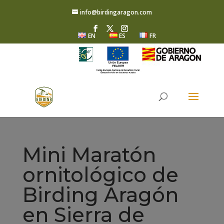
info@birdingaragon.com
EN
ES
FR
Mini Maratón
ornitológico de
Birding Aragón
en Sierra de