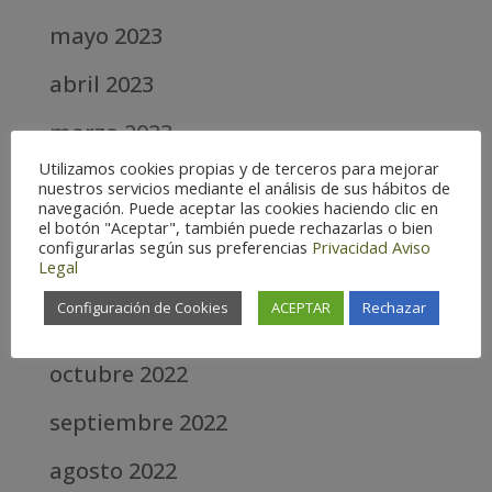
mayo 2023
abril 2023
marzo 2023
Utilizamos cookies propias y de terceros para mejorar
febrero 2023
nuestros servicios mediante el análisis de sus hábitos de
navegación. Puede aceptar las cookies haciendo clic en
enero 2023
el botón "Aceptar", también puede rechazarlas o bien
configurarlas según sus preferencias
Privacidad
Aviso
Legal
diciembre 2022
Configuración de Cookies
ACEPTAR
Rechazar
noviembre 2022
octubre 2022
septiembre 2022
agosto 2022