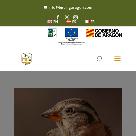
info@birdingaragon.com
EN
ES
FR