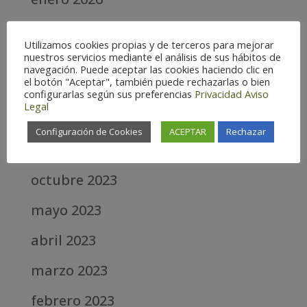
noviembre 2025
Utilizamos cookies propias y de terceros para mejorar
octubre 2025
nuestros servicios mediante el análisis de sus hábitos de
navegación. Puede aceptar las cookies haciendo clic en
el botón "Aceptar", también puede rechazarlas o bien
agosto 2025
configurarlas según sus preferencias
Privacidad
Aviso
Legal
junio 2025
Configuración de Cookies
ACEPTAR
Rechazar
abril 2025
octubre 2023
mayo 2023
abril 2023
marzo 2023
febrero 2023