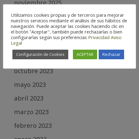
noviembre 2025
Utilizamos cookies propias y de terceros para mejorar
octubre 2025
nuestros servicios mediante el análisis de sus hábitos de
navegación. Puede aceptar las cookies haciendo clic en
agosto 2025
el botón "Aceptar", también puede rechazarlas o bien
configurarlas según sus preferencias
Privacidad
Aviso
junio 2025
Legal
Configuración de Cookies
ACEPTAR
Rechazar
abril 2025
octubre 2023
mayo 2023
abril 2023
marzo 2023
febrero 2023