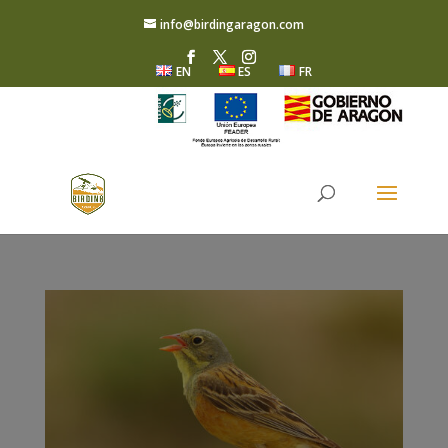
info@birdingaragon.com
EN
ES
FR