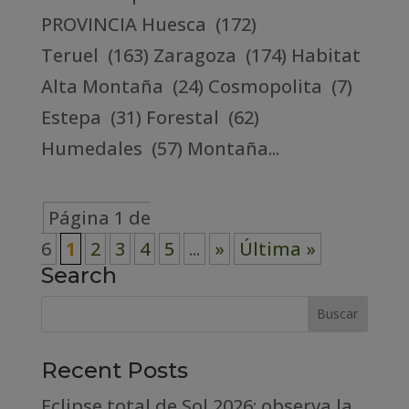
PROVINCIA Huesca (172)
Teruel (163) Zaragoza (174) Habitat
Alta Montaña (24) Cosmopolita (7)
Estepa (31) Forestal (62)
Humedales (57) Montaña...
Página 1 de
6
1
2
3
4
5
...
»
Última »
Search
Recent Posts
Eclipse total de Sol 2026: observa la