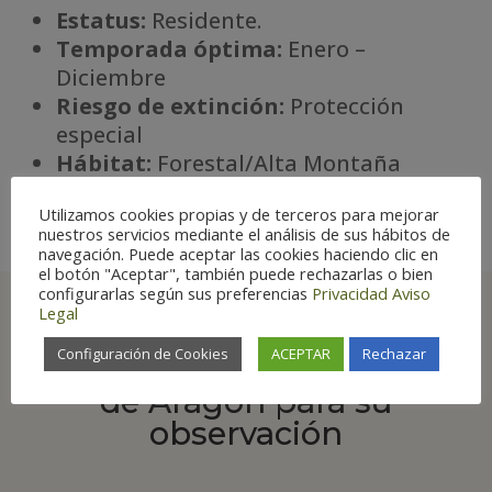
Estatus:
Residente.
Temporada óptima:
Enero –
Diciembre
Riesgo de extinción:
Protección
especial
Há
bitat:
Forestal/Alta Montaña
Utilizamos cookies propias y de terceros para mejorar
nuestros servicios mediante el análisis de sus hábitos de
navegación. Puede aceptar las cookies haciendo clic en
el botón "Aceptar", también puede rechazarlas o bien
configurarlas según sus preferencias
Privacidad
Aviso
Legal
Configuración de Cookies
ACEPTAR
Rechazar
Principales lugares
de Aragón para su
observación