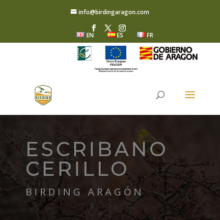
info@birdingaragon.com
EN
ES
FR
ESCRIBANO
CERILLO
BIRDING ARAGÓN