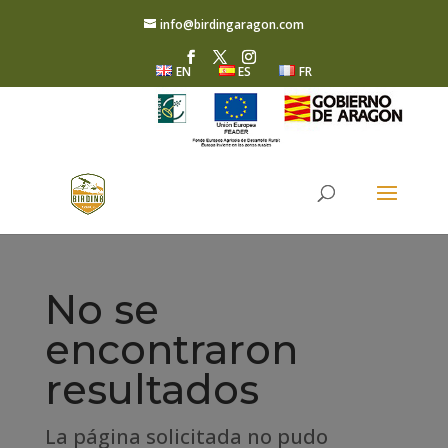
info@birdingaragon.com
EN
ES
FR
No se
encontraron
resultados
La página solicitada no pudo