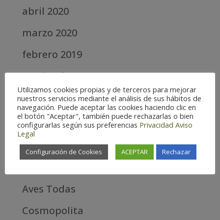
abril 2020
marzo 2020
febrero 2019
septiembre 2018
Utilizamos cookies propias y de terceros para mejorar
nuestros servicios mediante el análisis de sus hábitos de
Categories
navegación. Puede aceptar las cookies haciendo clic en
el botón "Aceptar", también puede rechazarlas o bien
Alta
configurarlas según sus preferencias
Privacidad
Aviso
Legal
Alta Montaña
Configuración de Cookies
ACEPTAR
Rechazar
Aves estrella
Aves Todas
Cosmopolita