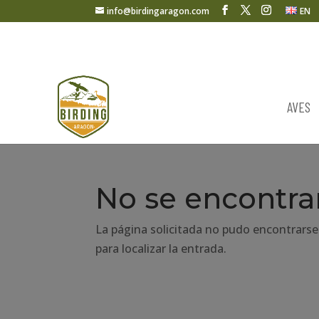
info@birdingaragon.com
EN
AVES
No se encontra
La página solicitada no pudo encontrarse
para localizar la entrada.