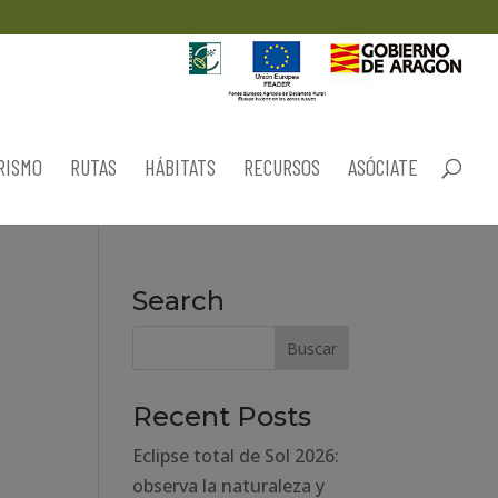
RISMO
RUTAS
HÁBITATS
RECURSOS
ASÓCIATE
Search
Recent Posts
Eclipse total de Sol 2026:
observa la naturaleza y