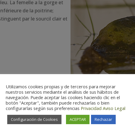
eu. La femelle a la gorge et
nférieure de la poitrine;
inguent par le sourcil clair et
Utilizamos cookies propias y de terceros para mejorar
nuestros servicios mediante el análisis de sus hábitos de
navegación. Puede aceptar las cookies haciendo clic en el
botón "Aceptar", también puede rechazarlas o bien
configurarlas según sus preferencias
Privacidad
Aviso Legal
Configuración de Cookies
ACEPTAR
Rechazar