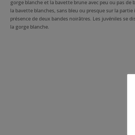
gorge blanche et la bavette brune avec peu ou pas de bl
la bavette blanches, sans bleu ou presque sur la partie i
présence de deux bandes noirâtres. Les juvéniles se dist
la gorge blanche.