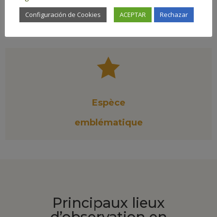
spéciale
Configuración de Cookies
ACEPTAR
Rechazar
Habitat
:
Zones humides

Espèce
emblématique
Principaux lieux
d’observation en