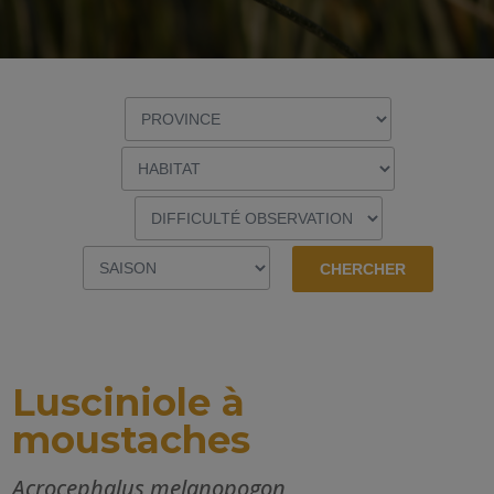
Lusciniole à
moustaches
Acrocephalus melanopogon