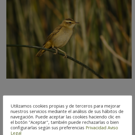
Utilizamos cookies propias y de terceros para mejorar
Difficulté d’observation:
Difficile
nuestros servicios mediante el análisis de sus hábitos de
Statut:
Résident
navegación. Puede aceptar las cookies haciendo clic en
el botón "Aceptar", también puede rechazarlas o bien
Saison optimale:
Jan-Déc
configurarlas según sus preferencias
Privacidad
Aviso
Danger d’extinction:
Protection
Legal