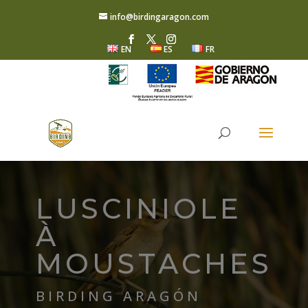
info@birdingaragon.com
EN
ES
FR
LUSCINIOLE
À
MOUSTACHES
BIRDING ARAGÓN