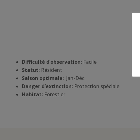
Difficulté d’observation:
Facile
Statut:
Résident
Saison optimale:
Jan-Déc
Danger d’extinction:
Protection spéciale
Habitat
:
Forestier