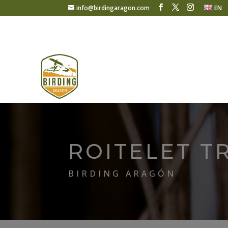
info@birdingaragon.com
EN
ROITELET T
BIRDING ARAGÓN