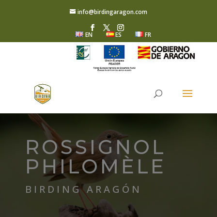
info@birdingaragon.com
EN
ES
FR
ROSSIGNOL
PHILOMÈLE
BIRDING ARAGÓN