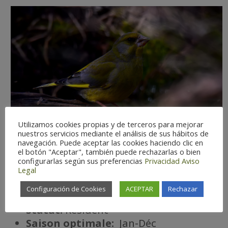
Utilizamos cookies propias y de terceros para mejorar
nuestros servicios mediante el análisis de sus hábitos de
navegación. Puede aceptar las cookies haciendo clic en
el botón "Aceptar", también puede rechazarlas o bien
configurarlas según sus preferencias
Privacidad
Aviso
Legal
Configuración de Cookies
ACEPTAR
Rechazar
Difficulté d’observation:
Facile
Statut:
Résident
Saison optimale:
Jan-Déc