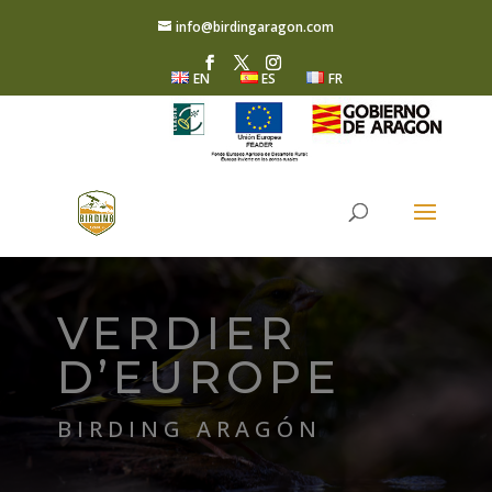
info@birdingaragon.com
EN
ES
FR
VERDIER
D’EUROPE
BIRDING ARAGÓN