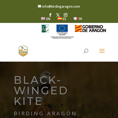
info@birdingaragon.com
EN
ES
FR
BLACK-
WINGED
KITE
BIRDING ARAGÓN