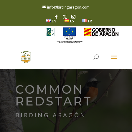
info@birdingaragon.com
EN
ES
FR
COMMON
REDSTART
BIRDING ARAGÓN