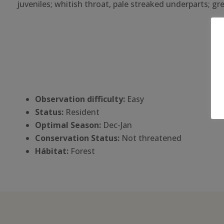
juveniles; whitish throat, pale streaked underparts; gr
Observation difficulty:
Easy
Status:
Resident
Optimal Season:
Dec-Jan
Conservation Status:
Not threatened
Há
bitat:
Forest