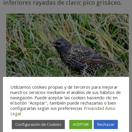
inferiores rayadas de claro; pico grisáceo.
Utilizamos cookies propias y de terceros para mejorar
nuestros servicios mediante el análisis de sus hábitos de
navegación. Puede aceptar las cookies haciendo clic en
el botón "Aceptar", también puede rechazarlas o bien
configurarlas según sus preferencias
Privacidad
Aviso
Legal
Dificultad de observación:
Fácil
Configuración de Cookies
ACEPTAR
Rechazar
Estatus:
Residente.