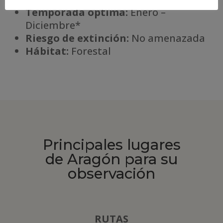
Temporada óptima:
Enero –
Diciembre*
Riesgo de extinción:
No amenazada
Há
bitat:
Forestal
Principales lugares
de Aragón para su
observación
RUTAS