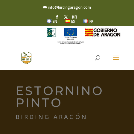
info@birdingaragon.com
EN
ES
FR
ESTORNINO
PINTO
BIRDING ARAGÓN