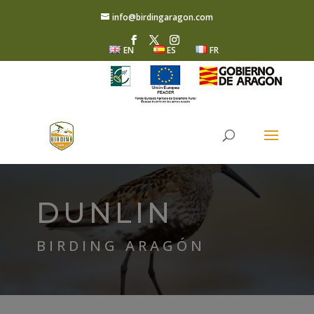
info@birdingaragon.com
EN
ES
FR
DUNLIN
BIRDING ARAGÓN