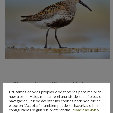
Observation difficulty:
Medium
Status:
Winter
Utilizamos cookies propias y de terceros para mejorar
Optimal Season:
Aug-May
nuestros servicios mediante el análisis de sus hábitos de
navegación. Puede aceptar las cookies haciendo clic en
Conservation Status:
Protected
el botón "Aceptar", también puede rechazarlas o bien
species
configurarlas según sus preferencias
Privacidad
Aviso