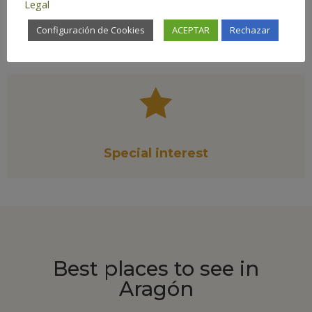
Legal
Há
bitat:
Wetlands
Configuración de Cookies
ACEPTAR
Rechazar

Special interest
Best places to see in
Aragón