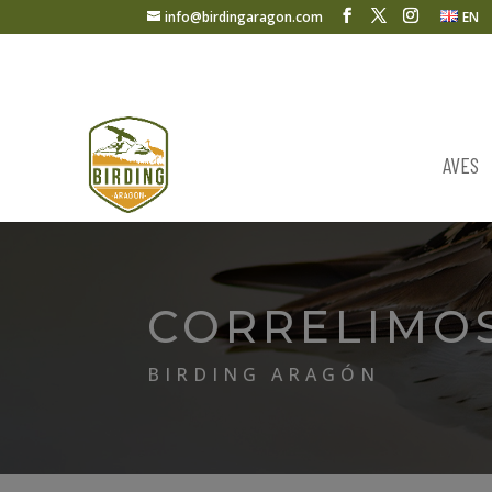
info@birdingaragon.com
EN
AVES
CORRELIMO
BIRDING ARAGÓN