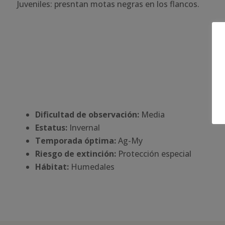
Juveniles: presntan motas negras en los flancos.
Dificultad de observación:
Media
Estatus:
Invernal
Temporada óptima:
Ag-My
Riesgo de extinción:
Protección especial
Há
bitat:
Humedales