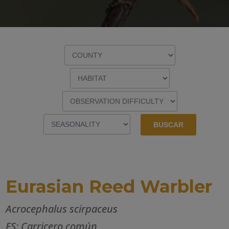
Eurasian Reed Warbler
Acrocephalus scirpaceus
ES: Carricero común