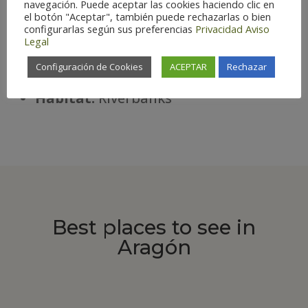
navegación. Puede aceptar las cookies haciendo clic en
Observation difficulty:
Easy
el botón "Aceptar", también puede rechazarlas o bien
Status:
Summer
configurarlas según sus preferencias
Privacidad
Aviso
Legal
Optimal Season:
Apr-Oct
Conservation Status:
Protected
Configuración de Cookies
ACEPTAR
Rechazar
species
Há
bitat:
Riverbanks
Best places to see in
Aragón