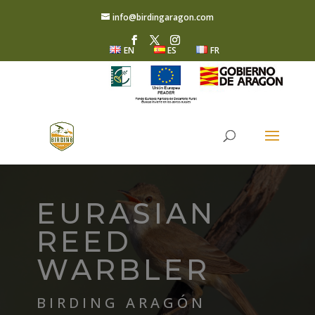
info@birdingaragon.com
EN
ES
FR
EURASIAN
REED
WARBLER
BIRDING ARAGÓN