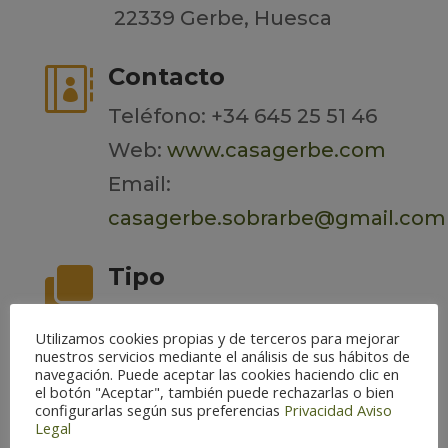
22339 Gerbe, Huesca
Contacto

Teléfono: +34 645 25 51 46
Web:
www.casagerbe.com
Email:
casagerbe.sobrarbe@gmail.com
Tipo

Accommodation |
Utilizamos cookies propias y de terceros para mejorar
Photographic hides |
nuestros servicios mediante el análisis de sus hábitos de
navegación. Puede aceptar las cookies haciendo clic en
Picotea Aragón
el botón "Aceptar", también puede rechazarlas o bien
configurarlas según sus preferencias
Privacidad
Aviso
Legal