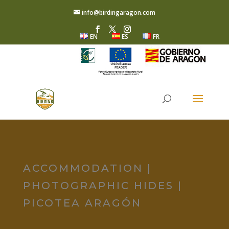
info@birdingaragon.com
EN
ES
FR
ACCOMMODATION |
PHOTOGRAPHIC HIDES |
PICOTEA ARAGÓN