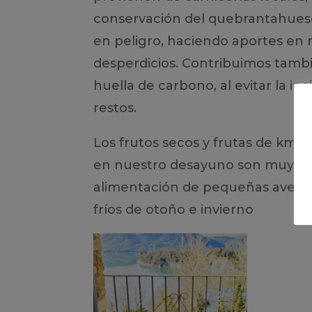
conservación del quebrantahueso
en peligro, haciendo aportes en 
desperdicios. Contribuimos tambi
huella de carbono, al evitar la in
restos.
Los frutos secos y frutas de km
en nuestro desayuno son muy im
alimentación de pequeñas aves 
fríos de otoño e invierno