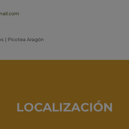
mail.com
os | Picotea Aragón
LOCALIZACIÓN