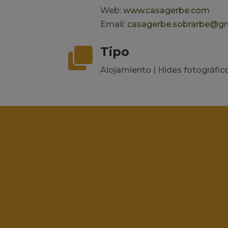
Web:
www.casagerbe.com
Email:
casagerbe.sobrarbe@g
Tipo

Alojamiento | Hides fotográfic