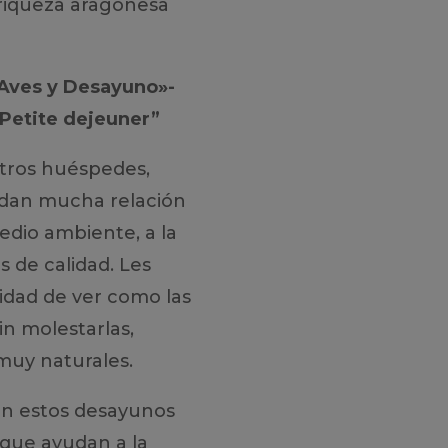
 riqueza aragonesa
«Aves y Desayuno»-
 Petite dejeuner”
tros huéspedes,
dan mucha relación
medio ambiente, a la
de calidad. Les
dad de ver como las
in molestarlas,
uy naturales.
n estos desayunos
 que ayudan a la