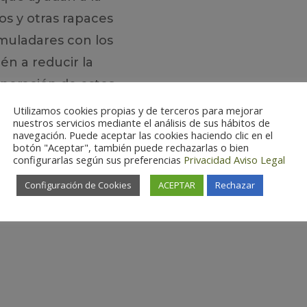
s y otras rapaces
muladares con los
én a reducir la
cineración de estos
Utilizamos cookies propias y de terceros para mejorar
nuestros servicios mediante el análisis de sus hábitos de
navegación. Puede aceptar las cookies haciendo clic en el
0, que compartimos
botón "Aceptar", también puede rechazarlas o bien
configurarlas según sus preferencias
Privacidad
Aviso Legal
portantes para la
durante los meses
Configuración de Cookies
ACEPTAR
Rechazar