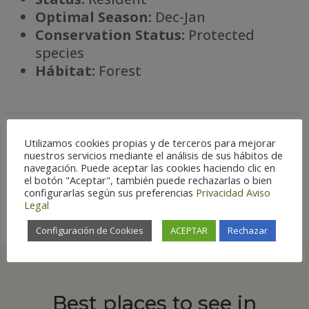
Optimal Season:
Dec-Jan
Conservation Status:
Protected
species
Há
bitat:
Forest

Utilizamos cookies propias y de terceros para mejorar
nuestros servicios mediante el análisis de sus hábitos de
navegación. Puede aceptar las cookies haciendo clic en
el botón "Aceptar", también puede rechazarlas o bien
Special interest
configurarlas según sus preferencias
Privacidad
Aviso
Legal
Configuración de Cookies
ACEPTAR
Rechazar
Best places to see in