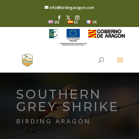
info@birdingaragon.com
EN
ES
FR
SOUTHERN
GREY SHRIKE
BIRDING ARAGÓN