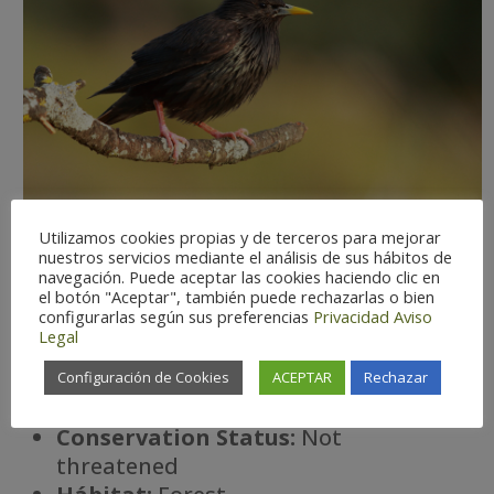
Utilizamos cookies propias y de terceros para mejorar
nuestros servicios mediante el análisis de sus hábitos de
navegación. Puede aceptar las cookies haciendo clic en
el botón "Aceptar", también puede rechazarlas o bien
configurarlas según sus preferencias
Privacidad
Aviso
Legal
Observation difficulty:
Easy
Status:
Resident
Configuración de Cookies
ACEPTAR
Rechazar
Optimal Season:
Dec-Jan
Conservation Status:
Not
threatened