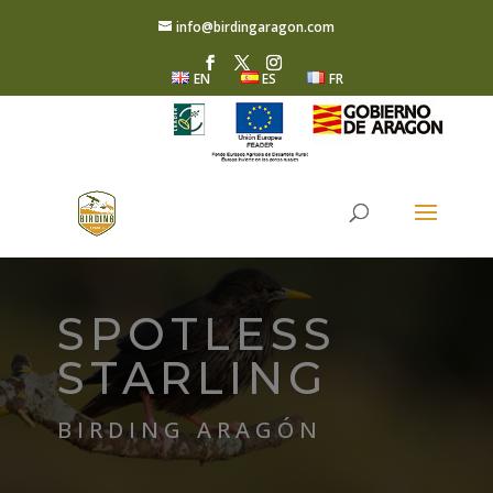
info@birdingaragon.com
EN
ES
FR
SPOTLESS
STARLING
BIRDING ARAGÓN