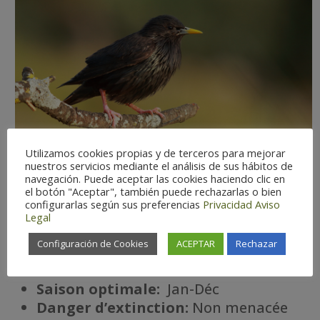
Utilizamos cookies propias y de terceros para mejorar
nuestros servicios mediante el análisis de sus hábitos de
navegación. Puede aceptar las cookies haciendo clic en
el botón "Aceptar", también puede rechazarlas o bien
configurarlas según sus preferencias
Privacidad
Aviso
Legal
Configuración de Cookies
ACEPTAR
Rechazar
Difficulté d’observation:
Facile
Statut:
Résident
Saison optimale:
Jan-Déc
Danger d’extinction:
Non menacée