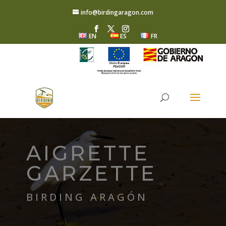
info@birdingaragon.com
EN
ES
FR
AIGRETTE
GARZETTE
BIRDING ARAGÓN