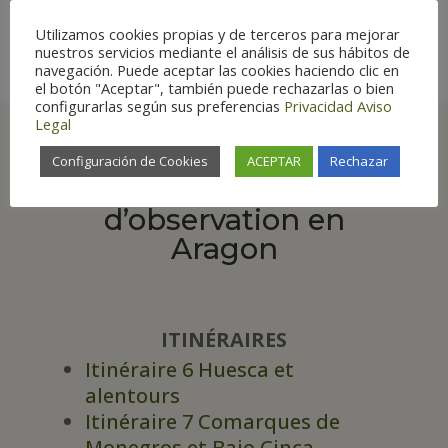
Habitat
:
Zones humides
Utilizamos cookies propias y de terceros para mejorar
nuestros servicios mediante el análisis de sus hábitos de
navegación. Puede aceptar las cookies haciendo clic en
el botón "Aceptar", también puede rechazarlas o bien
configurarlas según sus preferencias
Privacidad
Aviso
Legal
Configuración de Cookies
ACEPTAR
Rechazar
Principaux lieux
d’observation en
Aragon
ITINÉRAIRES
Itinéraire 6 Huesca et
alentours
Itinéraire 7 Comarques de
Monegros et Bajo Cinca