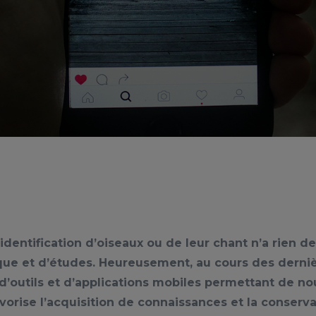
dentification d’oiseaux ou de leur chant n’a rien de
ue et d’études. Heureusement, au cours des derni
’outils et d’applications mobiles permettant de nous
favorise l’acquisition de connaissances et la conserv