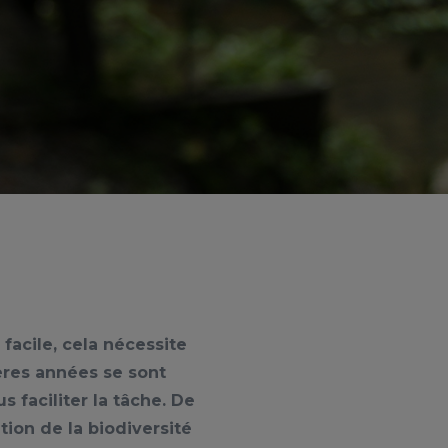
 facile, cela nécessite
ères années se sont
 faciliter la tâche. De
ation de la biodiversité