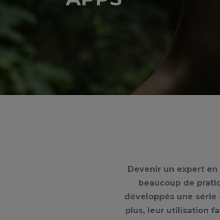
Devenir un expert en i
beaucoup de pratiq
développés une série d
plus, leur utilisation 