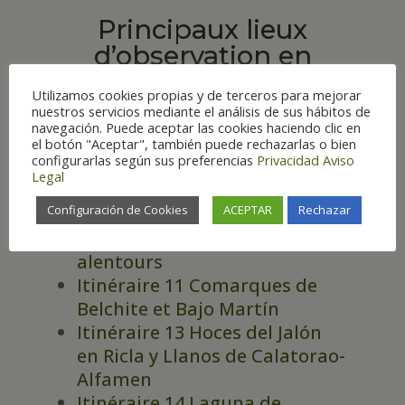
Principaux lieux
d’observation en
Aragon
Utilizamos cookies propias y de terceros para mejorar
nuestros servicios mediante el análisis de sus hábitos de
navegación. Puede aceptar las cookies haciendo clic en
el botón "Aceptar", también puede rechazarlas o bien
configurarlas según sus preferencias
Privacidad
Aviso
ITINÉRAIRES
Legal
Itinéraire 7 Comarques de
Configuración de Cookies
ACEPTAR
Rechazar
Monegros et Bajo Cinca
Itinéraire 9 Saragosse et
alentours
Itinéraire 11 Comarques de
Belchite et Bajo Martín
Itinéraire 13 Hoces del Jalón
en Ricla y Llanos de Calatorao-
Alfamen
Itinéraire 14 Laguna de