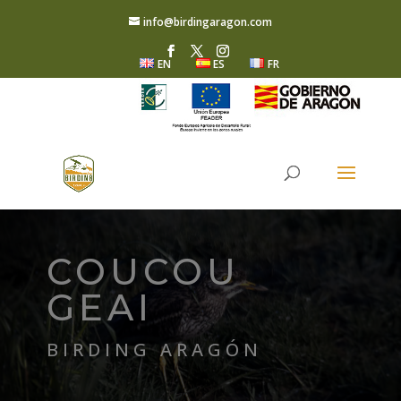
info@birdingaragon.com
EN
ES
FR
COUCOU
GEAI
BIRDING ARAGÓN