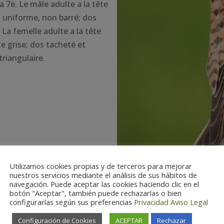
la 7e. Le mâle adulte a la tête
s uniforme, non barré; dos
 La femelle adulte a la tête
te grise; dos tacheté et
riangulaire.
Utilizamos cookies propias y de terceros para mejorar
nuestros servicios mediante el análisis de sus hábitos de
navegación. Puede aceptar las cookies haciendo clic en el
botón "Aceptar", también puede rechazarlas o bien
configurarlas según sus preferencias
Privacidad
Aviso Legal
Configuración de Cookies
ACEPTAR
Rechazar