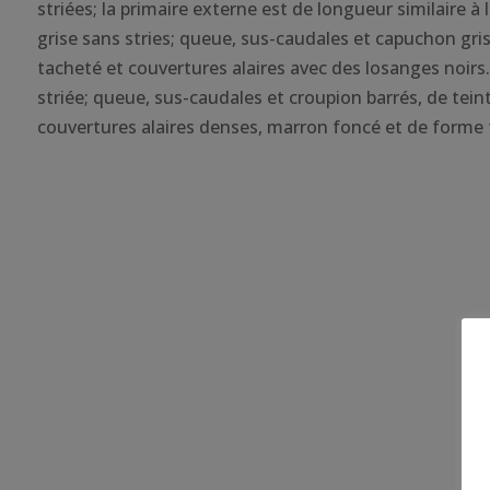
striées; la primaire externe est de longueur similaire à 
grise sans stries; queue, sus-caudales et capuchon gri
tacheté et couvertures alaires avec des losanges noirs.
striée; queue, sus-caudales et croupion barrés, de tein
couvertures alaires denses, marron foncé et de forme t