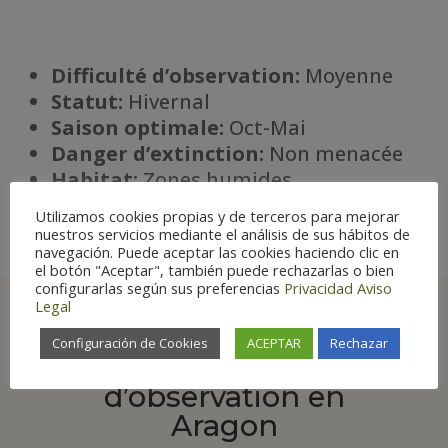
Difficulté d’observation:
Moyenne
Statut:
Hivernal
Saison optimale:
Oct-Mai
Danger d’extinction:
Non menacée
Habitat
:
Zones humides
Utilizamos cookies propias y de terceros para mejorar
nuestros servicios mediante el análisis de sus hábitos de
navegación. Puede aceptar las cookies haciendo clic en
el botón "Aceptar", también puede rechazarlas o bien
configurarlas según sus preferencias
Privacidad
Aviso
Legal
Configuración de Cookies
ACEPTAR
Rechazar
Principaux lieux
d’observation en
Aragon