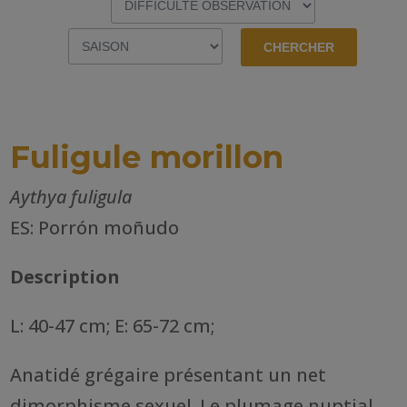
Fuligule morillon
Aythya fuligula
ES: Porrón moñudo
Description
L: 40-47 cm; E: 65-72 cm;
Anatidé grégaire présentant un net
dimorphisme sexuel. Le plumage nuptial