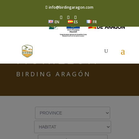
info@birdingaragon.com
EN
ES
FR
FULIGULE
MORILLON
BIRDING ARAGÓN