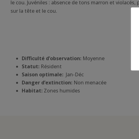
le cou. Juvéniles : absence de tons marron et violacés,
sur la tête et le cou.
Difficulté d’observation:
Moyenne
Statut:
Résident
Saison optimale:
Jan-Déc
Danger d’extinction:
Non menacée
Habitat
:
Zones humides